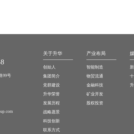
关于升华
产业布局
58
创始人
智能制造
新
路99号
集团简介
物贸流通
十
党群建设
金融科技
升
升华荣誉
矿业开发
发展历程
股权投资
oup.com
战略愿景
科技创新
联系方式