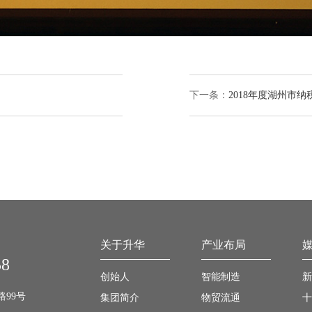
下一条：
2018年度湖州市纳
关于升华
产业布局
58
创始人
智能制造
新
路99号
集团简介
物贸流通
十